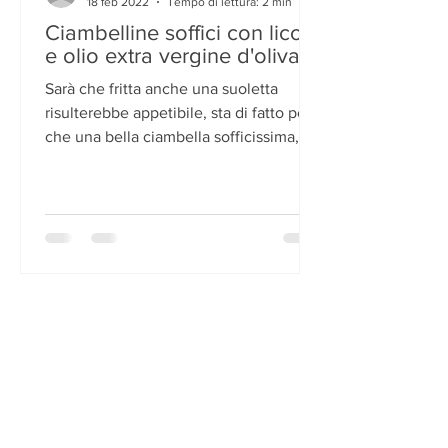
18 feb 2022
Tempo di lettura: 2 min
Ciambelline soffici con licoli
e olio extra vergine d'oliva
Sarà che fritta anche una suoletta
risulterebbe appetibile, sta di fatto però
che una bella ciambella sofficissima,
zuccherosa e calda...