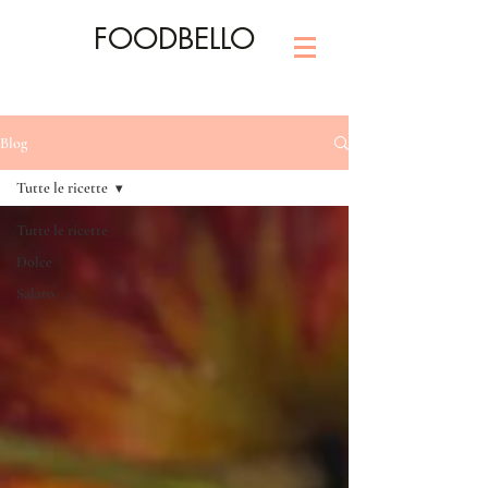
FOODBELLO
Blog
Tutte le ricette
Tutte le ricette
Dolce
Salato