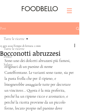
FOODBELLO
Post
Tutte le ricette
15 gen 2020
Tempo di lettura: 2 min
Tutte le ricette
Bocconotti abruzzesi
Dolce
Sono uno dei dolcetti abruzzesi più famosi, 
Salato
originari di un paesino di nome 
Castelfrentano. Le varianti sono tante, sia per 
la pasta frolla che per il ripieno, e 
bisognerebbe assaggiarle tutte per decretare 
un vincitore... Questa è la mia preferita, 
perché ha un ripieno ricco e aromatico, e 
perché la ricetta proviene da un piccolo 
forno, locato propio nel paesino dove 