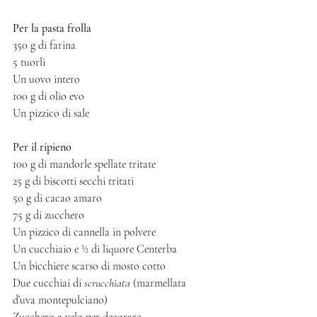
Per la pasta frolla
350 g di farina
5 tuorli 
Un uovo intero
100 g di olio evo
Un pizzico di sale
Per il ripieno
100 g di mandorle spellate tritate
25 g di biscotti secchi tritati
50 g di cacao amaro
75 g di zucchero
Un pizzico di cannella in polvere
Un cucchiaio e ½ di liquore Centerba
Un bicchiere scarso di mosto cotto
Due cucchiai di 
scrucchiata 
(marmellata 
d’uva montepulciano)
Zucchero a velo per decorare