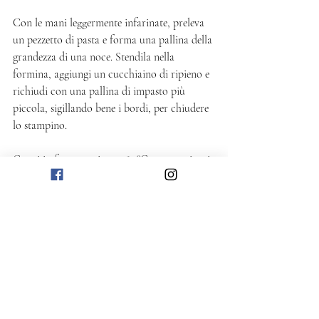
Con le mani leggermente infarinate, preleva 
un pezzetto di pasta e forma una pallina della 
grandezza di una noce. Stendila nella 
formina, aggiungi un cucchiaino di ripieno e 
richiudi con una pallina di impasto più 
piccola, sigillando bene i bordi, per chiudere 
lo stampino. 
Cuoci in forno statico a 180°C per 20 minuti. 
Fai raffreddare completamente e cospargi 
con zucchero a velo prima di servire. 
La dose è per circa 35 bocconotti, preparati 
in stampini del diametro di 5 cm. In una 
scatola di latta, si conservano fino a due 
settimane.
Dolce