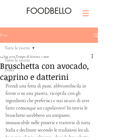
FOODBELLO
Post
Tutte le ricette
14 lug 2019
Tempo di lettura: 1 min
Tutte le ricette
Bruschetta con avocado,
Dolce
caprino e datterini
Salato
Prendi una fetta di pane, abbrustoliscila in 
forno o su una piastra, ricoprila con gli 
ingredienti che preferisci e stai sicuro di aver 
fatto comunque un capolavoro! In teoria le 
bruschette sarebbero un antipasto, 
immancabile nelle pizzerie e trattorie di tutta 
Italia e declinate secondo le tradizioni locali. 