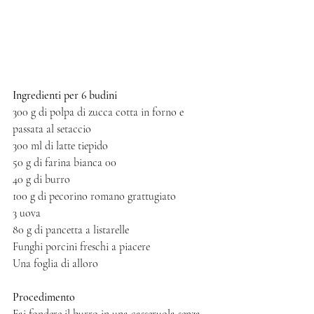
Ingredienti per 6 budini
300 g di polpa di zucca cotta in forno e 
passata al setaccio
300 ml di latte tiepido
50 g di farina bianca 00
40 g di burro 
100 g di pecorino romano grattugiato
3 uova
80 g di pancetta a listarelle
Funghi porcini freschi a piacere
Una foglia di alloro
Procedimento
Fai fondere il burro in una casseruola senza 