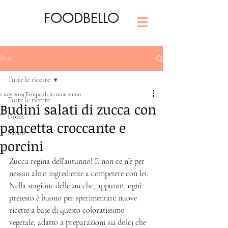
FOODBELLO
Post
Tutte le ricette
1 nov 2019
Tempo di lettura: 2 min
Tutte le ricette
Budini salati di zucca con
Dolce
pancetta croccante e
Salato
porcini
Zucca regina dell’autunno! E non ce n’è per 
nessun altro ingrediente a competere con lei. 
Nella stagione delle zucche, appunto, ogni 
pretesto è buono per sperimentare nuove 
ricette a base di questo coloratissimo 
vegetale, adatto a preparazioni sia dolci che 