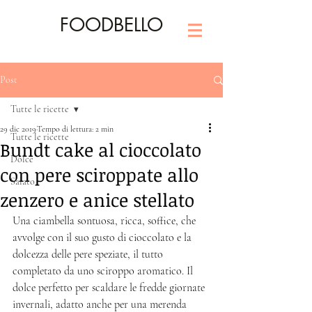
FOODBELLO
Post
Tutte le ricette
29 dic 2019
Tempo di lettura: 2 min
Tutte le ricette
Bundt cake al cioccolato
Dolce
con pere sciroppate allo
Salato
zenzero e anice stellato
Una ciambella sontuosa, ricca, soffice, che 
avvolge con il suo gusto di cioccolato e la 
dolcezza delle pere speziate, il tutto 
completato da uno sciroppo aromatico. Il 
dolce perfetto per scaldare le fredde giornate 
invernali, adatto anche per una merenda 