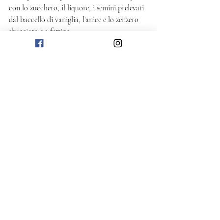
con lo zucchero, il liquore, i semini prelevati 
dal baccello di vaniglia, l’anice e lo zenzero 
sbucciato e a fettine. 
Nel frattempo, sbuccia le pere, lasciandole 
intere e con il picciolo attaccato. Appena 
l’acqua leverà il bollore, aggiungi le pere, 
abbassa il fuoco e lascia sobbollire 
delicatamente per 30 minuti. Fai raffreddare 
la frutta nello sciroppo. 
Prima di servire, bagna la torta con qualche 
cucchiaiata di sciroppo, disponi al centro 
della ciambella le pere intere, e completa con 
altro sciroppo a piacere. 
Dolce