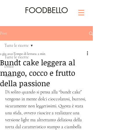
FOODBELLO
Post
Tutte le ricette
2 giu 2021
Tempo di lettura: 2 min
Tutte le ricette
Bundt cake leggera al
Dolce
mango, cocco e frutto
Salato
della passione
Di solito quando si pensa alla “bundt cake” 
vengono in mente dolci cioccolatosi, burrosi, 
sicuramente non leggerissimi. Questa è stata 
una sfida, ovvero riuscire a realizzare una 
versione light ma altrettanto deliziosa della 
torta dal caratteristico stampo a ciambella 