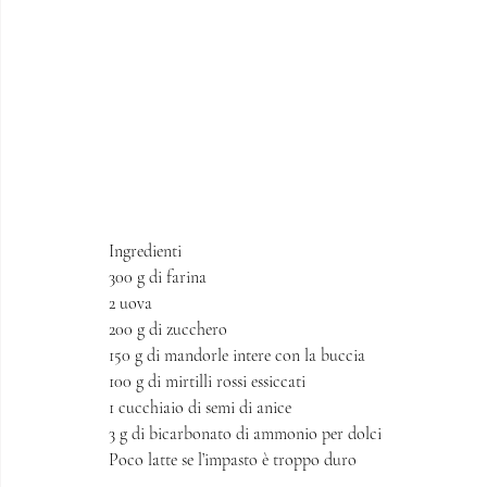
Ingredienti 
300 g di farina 
2 uova
200 g di zucchero
150 g di mandorle intere con la buccia 
100 g di mirtilli rossi essiccati 
1 cucchiaio di semi di anice
3 g di bicarbonato di ammonio per dolci 
Poco latte se l’impasto è troppo duro