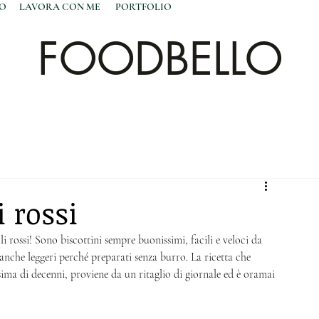
NO
LAVORA CON ME
PORTFOLIO
FOODBELLO
i rossi
illi rossi! Sono biscottini sempre buonissimi, facili e veloci da 
anche leggeri perché preparati senza burro. La ricetta che 
issima di decenni, proviene da un ritaglio di giornale ed è oramai 