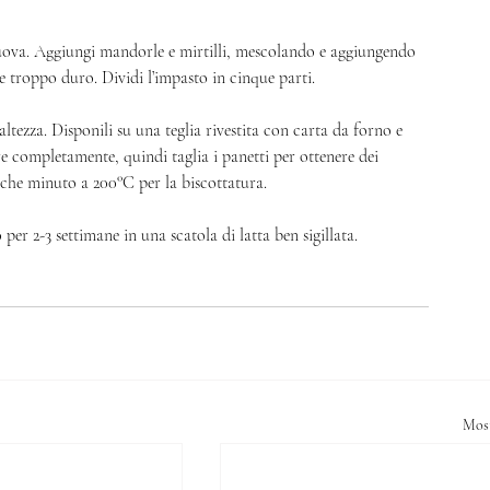
uova. Aggiungi mandorle e mirtilli, mescolando e aggiungendo 
e troppo duro. Dividi l’impasto in cinque parti. 
ltezza. Disponili su una teglia rivestita con carta da forno e 
re completamente, quindi taglia i panetti per ottenere dei 
alche minuto a 200°C per la biscottatura. 
per 2-3 settimane in una scatola di latta ben sigillata.  
Most