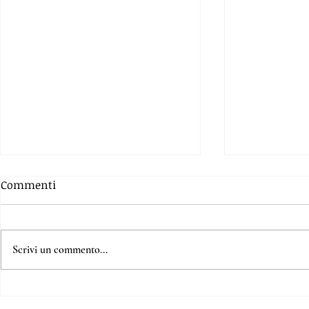
Commenti
Scrivi un commento...
Ciambelline soffici con
Crostata di
licoli e olio extra vergine
amaretti (s