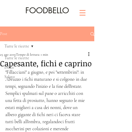
FOODBELLO
Post
Tutte le ricette
25 ago 2019
Tempo di lettura: 1 min
Tutte le ricette
Capesante, fichi e caprino
Dolce
"Fillacciani" a giugno, e poi "settembrini": in 
Salato
Abruzzo i fichi maturano e si colgono in due 
tempi, segnando l'inizio e la fine dell'estate. 
Semplici spalmati sul pane o arricchiti con 
una fetta di prosiutto, hanno segnato le mie 
estati migliori a casa dei nonni, dove un 
albero gigante di fichi neri ci faceva stare 
tutti belli all'ombra, regalandoci frutti 
zuccherini per colazioni e merende 