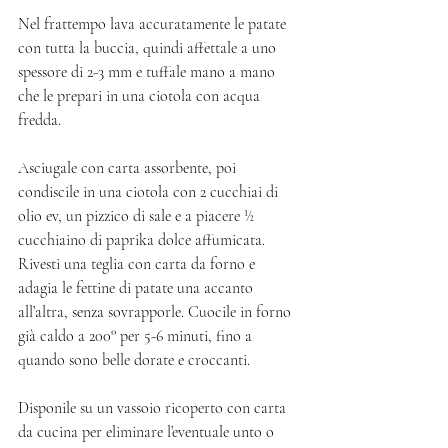
Nel frattempo lava accuratamente le patate 
con tutta la buccia, quindi affettale a uno 
spessore di 2-3 mm e tuffale mano a mano 
che le prepari in una ciotola con acqua 
fredda. 
Asciugale con carta assorbente, poi 
condiscile in una ciotola con 2 cucchiai di 
olio ev, un pizzico di sale e a piacere ½ 
cucchiaino di paprika dolce affumicata. 
Rivesti una teglia con carta da forno e 
adagia le fettine di patate una accanto 
all’altra, senza sovrapporle. Cuocile in forno 
già caldo a 200° per 5-6 minuti, fino a 
quando sono belle dorate e croccanti. 
Disponile su un vassoio ricoperto con carta 
da cucina per eliminare l’eventuale unto o 