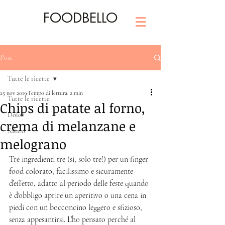
FOODBELLO
Post
Tutte le ricette
25 nov 2019
Tempo di lettura: 2 min
Tutte le ricette
Chips di patate al forno,
Dolce
crema di melanzane e
Salato
melograno
Tre ingredienti tre (sì, solo tre!) per un finger 
food colorato, facilissimo e sicuramente 
d’effetto, adatto al periodo delle feste quando 
è d'obbligo aprire un aperitivo o una cena in 
piedi con un bocconcino leggero e sfizioso, 
senza appesantirsi. L’ho pensato perché al 