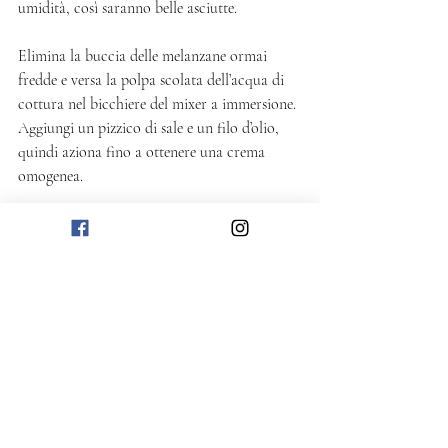
umidità, così saranno belle asciutte. 
Elimina la buccia delle melanzane ormai 
fredde e versa la polpa scolata dell’acqua di 
cottura nel bicchiere del mixer a immersione. 
Aggiungi un pizzico di sale e un filo d’olio, 
quindi aziona fino a ottenere una crema 
omogenea. 
Tienila in frigo a rassodare fino al momento 
di preparare i finger food. 
Prima di servire, metti un cucchiaino di 
mousse alla melanzana su ogni sfoglietta di 
patata, completando con qualche chicco di 
melograno. 
Salato