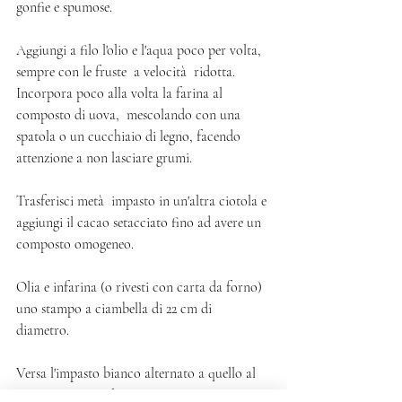
gonfie e spumose. 
Aggiungi a filo l'olio e l'aqua poco per volta, 
sempre con le fruste  a velocità  ridotta. 
Incorpora poco alla volta la farina al 
composto di uova,  mescolando con una 
spatola o un cucchiaio di legno, facendo 
attenzione a non lasciare grumi. 
Trasferisci metà  impasto in un'altra ciotola e 
aggiungi il cacao setacciato fino ad avere un 
composto omogeneo. 
Olia e infarina (o rivesti con carta da forno) 
uno stampo a ciambella di 22 cm di 
diametro. 
Versa l'impasto bianco alternato a quello al 
cacao per creare l'effetto 'marmorizzato' e 