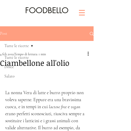
FOODBELLO
Post
Tutte le ricette
4 feb 2019
Tempo di lettura: 1 min
Tutte le ricette
Ciambellone all'olio
Dolce
Salato
La nonna Vera di latte e burro proprio non 
voleva saperne. Eppure era una bravissima 
cuoca, e in tempi in cui 
lactose free
 e 
vegan
erano perfetti sconosciuti, riusciva sempre a 
sostituire i latticini e i grassi animali con 
valide alternative. Il burro ad esempio, da 