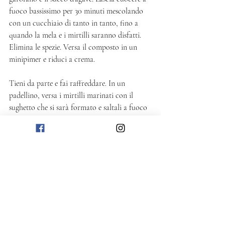
fuoco bassissimo per 30 minuti mescolando 
con un cucchiaio di tanto in tanto, fino a 
quando la mela e i mirtilli saranno disfatti. 
Elimina le spezie. Versa il composto in un 
minipimer e riduci a crema. 
Tieni da parte e fai raffreddare. In un 
padellino, versa i mirtilli marinati con il 
sughetto che si sarà formato e saltali a fuoco 
vivace per 2-3 minuti, facendo attenzione a 
mantenerli intatti. 
Per servire, metti nelle ciotole da portata 
yogurt greco o gelato alla vaniglia e cospargi 
con la composta di mirtilli e un po’ di mirtilli 
marinati con il loro sughetto. 
Dolce