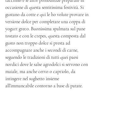
tacchino e le altre prelibatezze preparate in 
occasione di questa sentitissima festività. Si 
gustano da cotte e qui le ho volute provare in 
versione dolce per completare una coppa di 
yogurt greco. Buonissima spalmata sul pane 
tostato e con le crepes, questa composta dal 
gusto non troppo dolce si presta ad 
accompagnare anche i secondi di carne, 
seguendo le tradizioni di tutti quei paesi 
nordici dove le salse agrodolci si servono con 
maiale, ma anche cervo o capriolo, da 
intingere nel sughetto insieme 
all’immancabile contorno a base di patate. 