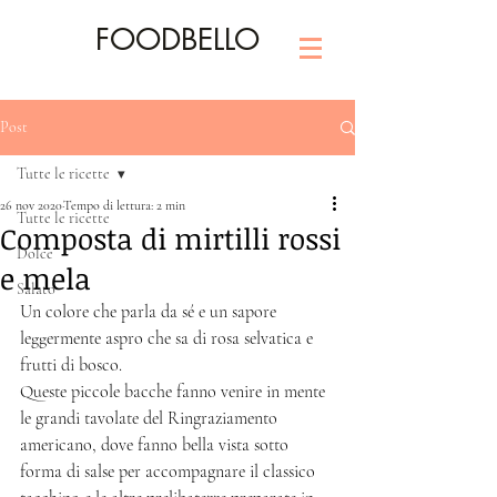
FOODBELLO
Post
Tutte le ricette
26 nov 2020
Tempo di lettura: 2 min
Tutte le ricette
Composta di mirtilli rossi
Dolce
e mela
Salato
Un colore che parla da sé e un sapore 
leggermente aspro che sa di rosa selvatica e 
frutti di bosco. 
Queste piccole bacche fanno venire in mente 
le grandi tavolate del Ringraziamento 
americano, dove fanno bella vista sotto 
forma di salse per accompagnare il classico 