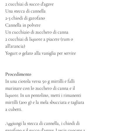
2 cucchiai di succo d’agave
Una stecca di cannella 
2-3 chiodi di garofano 
Cannella in polvere 
Un cucchiaio di zucchero di canna
2 cucchiai di liquore a piacere (rum o 
all’arancia)
Yogurt o gelato alla vaniglia per servire
Procedimento 
In una ciotola versa 50 g mirtilli e falli 
marinare con lo zucchero di canna e il 
liquore. In un pentolino, metti i rimanenti 
mirtilli (200 g) e la mela sbucciata e tagliata 
a cubetti.
Aggiungi la stecca di cannella, i chiodi di 
garofano e il succo d’agave. Lascia cuocere a 