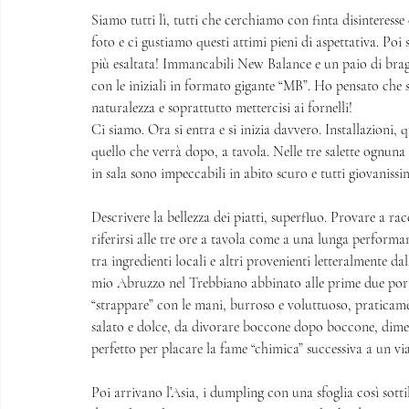
Siamo tutti lì, tutti che cerchiamo con finta disinteress
foto e ci gustiamo questi attimi pieni di aspettativa. Poi
più esaltata! Immancabili New Balance e un paio di brag
con le iniziali in formato gigante “MB”. Ho pensato che 
naturalezza e soprattutto mettercisi ai fornelli! 
Ci siamo. Ora si entra e si inizia davvero. Installazioni
quello che verrà dopo, a tavola. Nelle tre salette ognuna 
in sala sono impeccabili in abito scuro e tutti giovanissim
Descrivere la bellezza dei piatti, superfluo. Provare a ra
riferirsi alle tre ore a tavola come a una lunga perform
tra ingredienti locali e altri provenienti letteralmente da
mio Abruzzo nel Trebbiano abbinato alle prime due porta
“strappare” con le mani, burroso e voluttuoso, praticame
salato e dolce, da divorare boccone dopo boccone, diment
perfetto per placare la fame “chimica” successiva a un vi
Poi arrivano l’Asia, i dumpling con una sfoglia così sottil