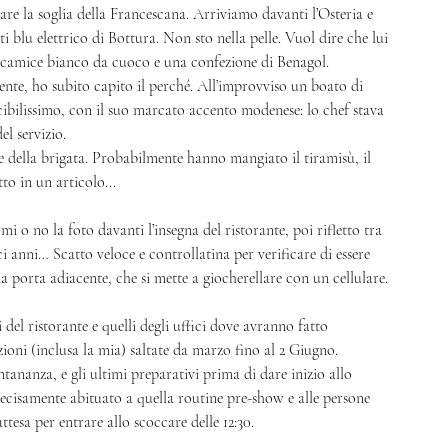
re la soglia della Francescana. Arriviamo davanti l’Osteria e 
i blu elettrico di Bottura. Non sto nella pelle. Vuol dire che lui 
un camice bianco da cuoco e una confezione di Benagol. 
nte, ho subito capito il perché. All’improvviso un boato di 
scibilissimo, con il suo marcato accento modenese: lo chef stava 
l servizio. 
della brigata. Probabilmente hanno mangiato il tiramisù, il 
to in un articolo... 
i o no la foto davanti l’insegna del ristorante, poi rifletto tra 
i anni… Scatto veloce e controllatina per verificare di essere 
porta adiacente, che si mette a giocherellare con un cellulare. 
i del ristorante e quelli degli uffici dove avranno fatto 
ioni (inclusa la mia) saltate da marzo fino al 2 Giugno.
ananza, e gli ultimi preparativi prima di dare inizio allo 
 decisamente abituato a quella routine pre-show e alle persone 
attesa per entrare allo scoccare delle 12:30. 