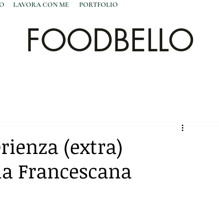
NO
LAVORA CON ME
PORTFOLIO
FOODBELLO
rienza (extra)
ria Francescana