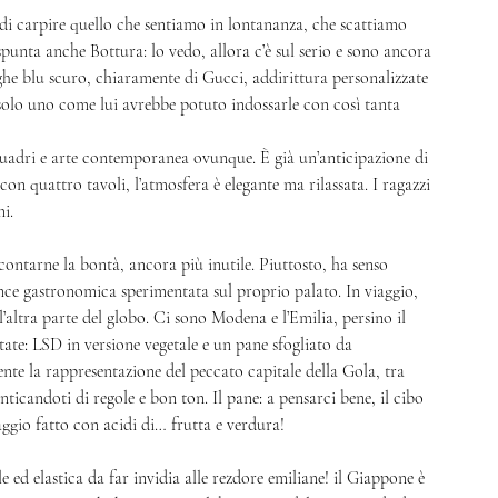
e di carpire quello che sentiamo in lontananza, che scattiamo 
 spunta anche Bottura: lo vedo, allora c’è sul serio e sono ancora 
he blu scuro, chiaramente di Gucci, addirittura personalizzate 
solo uno come lui avrebbe potuto indossarle con così tanta 
, quadri e arte contemporanea ovunque. È già un’anticipazione di 
con quattro tavoli, l’atmosfera è elegante ma rilassata. I ragazzi 
i. 
ccontarne la bontà, ancora più inutile. Piuttosto, ha senso 
ance gastronomica sperimentata sul proprio palato. In viaggio, 
ll’altra parte del globo. Ci sono Modena e l’Emilia, persino il 
te: LSD in versione vegetale e un pane sfogliato da 
nte la rappresentazione del peccato capitale della Gola, tra 
icandoti di regole e bon ton. Il pane: a pensarci bene, il cibo 
aggio fatto con acidi di… frutta e verdura! 
e ed elastica da far invidia alle rezdore emiliane! il Giappone è 