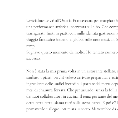
Ufficialmente vai all’Osteria Francescana per mangiare in u
una performance artistica incentrata sul cibo. Che compr
trasfigurati, finiti in piatti con mille identità gastronomi
viaggio fantastico intorno al globo, sulle note musicali (v
tempi. 
Sognavo questo momento da molto. Ho tentato numerose vo
successo. 
Non è stata la mia prima volta in un ristorante stellato
studiato i piatti, perché volevo arrivare preparata, e ass
ingrediente delle undici incredibili portate del menu de
mesi di chiusura forzata. Che per assurdo, senza la folli
dai suoi collaboratori in cucina. Il tema portante del men
detta terra terra, siamo tutti sulla stessa barca. E poi c’è
primaverile e allegro, ottimista, sincero. Mi verrebbe d