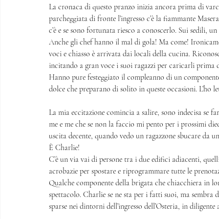
La cronaca di questo pranzo inizia ancora prima di varca
parcheggiata di fronte l’ingresso c’è la fiammante Maserat
c’è e se sono fortunata riesco a conoscerlo. Sui sedili, 
Anche gli chef hanno il mal di gola! Ma come! Ironicame
voci e chiasso è arrivata dai locali della cucina. Ricono
incitando a gran voce i suoi ragazzi per caricarli prima de
Hanno pure festeggiato il compleanno di un componente 
dolce che preparano di solito in queste occasioni. L’ho let
La mia eccitazione comincia a salire, sono indecisa se farm
me e me che se non la faccio mi pento per i prossimi diec
uscita decente, quando vedo un ragazzone sbucare da una 
È Charlie! 
C’è un via vai di persone tra i due edifici adiacenti, quell
acrobazie per spostare e riprogrammare tutte le prenotaz
Qualche componente della brigata che chiacchiera in lont
spettacolo. Charlie se ne sta per i fatti suoi, ma sembra
sparse nei dintorni dell’ingresso dell’Osteria, in diligente 