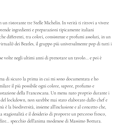
n ristorante tre Stelle Michelin. In verità ti ritrovi a vivere 
ende ingredienti e preparazioni tipicamente italiani 
che differenti, tra colori, consistenze e profumi assoluti, in un 
irtuali) dei Beatles, il gruppo più universalmente pop di tutti i 
lte negli ultimi anni di prenotare un tavolo... e poi è 
, ma di sicuro la prima in cui mi sono documentata e ho 
imilare il più possibile ogni colore, sapore, profumo e 
gustazione della Francescana. Un menu nato proprio durante i 
a del lockdown, non sarebbe mai stato elaborato dallo chef e 
ù è la biodiversità, insieme all’inclusione e al concetto che, 
 la stagionalità e il desiderio di proporre un percorso fresco, 
a dire… specchio dell’anima modenese di Massimo Bottura.