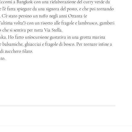
. Eccomi a Bangkok con una rielaborazione del curry verde da 
 l’è fatta spiegare da una signora del posto, e che poi tornando 
to. C’è stato persino un tuffo negli anni Ottanta (e 
’ultima volta!) con un risotto alle fragole e lambrusco, gamberi 
he si sentiva per tutta Via Stella. 
ka. Ho fatto un’escursione gustativa in una grotta marina 
 balsamiche, ghiacciai e fragole di bosco. Per tornare infine a 
i zucchero filato. 
to. 