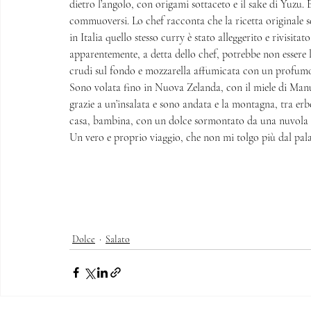
dietro l’angolo, con origami sottaceto e il sake di Yuzu
commuoversi. Lo chef racconta che la ricetta originale se
in Italia quello stesso curry è stato alleggerito e rivisita
apparentemente, a detta dello chef, potrebbe non essere l
crudi sul fondo e mozzarella affumicata con un profumo c
Sono volata fino in Nuova Zelanda, con il miele di Manu
grazie a un’insalata e sono andata e la montagna, tra erbe
casa, bambina, con un dolce sormontato da una nuvola d
Un vero e proprio viaggio, che non mi tolgo più dal pala
Dolce
Salato