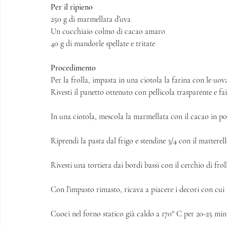
Per il ripieno
250 g di marmellata d’uva
Un cucchiaio colmo di cacao amaro
40 g di mandorle spellate e tritate 
Procedimento 
Per la frolla, impasta in una ciotola la farina con le uova, 
Rivesti il panetto ottenuto con pellicola trasparente e fai
In una ciotola, mescola la marmellata con il cacao in pol
Riprendi la pasta dal frigo e stendine 3/4 con il matterel
Rivesti una tortiera dai bordi bassi con il cerchio di fro
Con l’impasto rimasto, ricava a piacere i decori con cui r
Cuoci nel forno statico già caldo a 170° C per 20-25 min