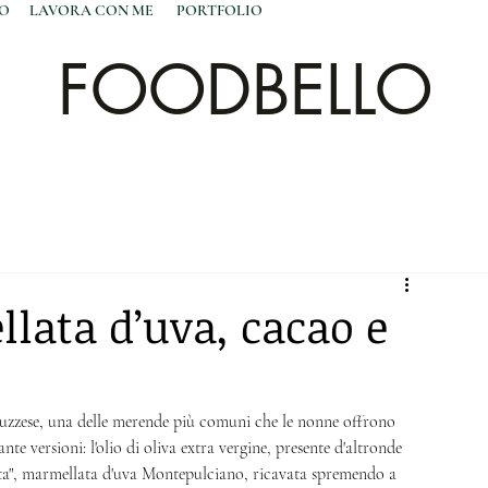
NO
LAVORA CON ME
PORTFOLIO
FOODBELLO
lata d’uva, cacao e
ruzzese, una delle merende più comuni che le nonne offrono 
nte versioni: l'olio di oliva extra vergine, presente d'altronde 
iata", marmellata d'uva Montepulciano, ricavata spremendo a 