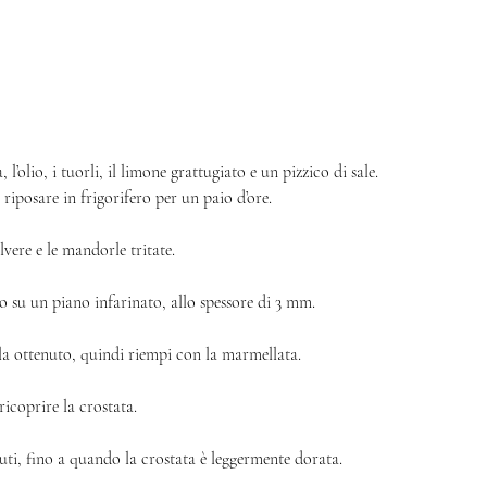
l’olio, i tuorli, il limone grattugiato e un pizzico di sale. 
 riposare in frigorifero per un paio d’ore. 
vere e le mandorle tritate.
lo su un piano infarinato, allo spessore di 3 mm. 
lla ottenuto, quindi riempi con la marmellata. 
icoprire la crostata.
uti, fino a quando la crostata è leggermente dorata. 