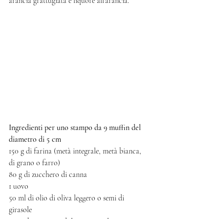
arancia grattugiata e liquore all'arancia. 
Ingredienti per uno stampo da 9 muffin del 
diametro di 5 cm
150 g di farina (metà integrale, metà bianca, 
di grano o farro)
80 g di zucchero di canna
1 uovo
50 ml di olio di oliva leggero o semi di 
girasole