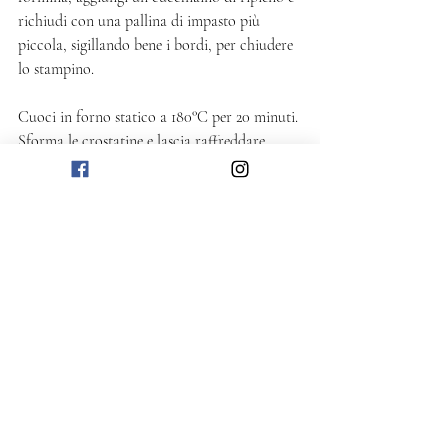
richiudi con una pallina di impasto più 
piccola, sigillando bene i bordi, per chiudere 
lo stampino. 
Cuoci in forno statico a 180°C per 20 minuti. 
Sforma le crostatine e lascia raffreddare 
completamente su una gratella per dolci. 
 Cospargi con zucchero a velo prima di 
servire. 
Dolce
Post recenti
Mostra tutti