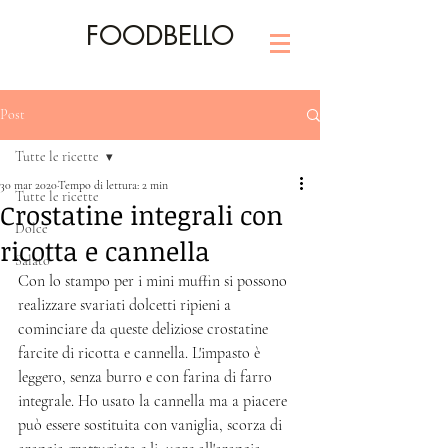
FOODBELLO
Post
Tutte le ricette
30 mar 2020
Tempo di lettura: 2 min
Tutte le ricette
Crostatine integrali con
Dolce
ricotta e cannella
Salato
Con lo stampo per i mini muffin si possono 
realizzare svariati dolcetti ripieni a 
cominciare da queste deliziose crostatine 
farcite di ricotta e cannella. L'impasto è 
leggero, senza burro e con farina di farro 
integrale. Ho usato la cannella ma a piacere 
può essere sostituita con vaniglia, scorza di 