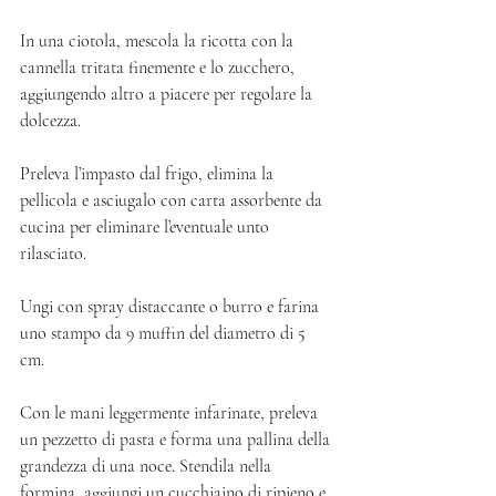
In una ciotola, mescola la ricotta con la 
cannella tritata finemente e lo zucchero, 
aggiungendo altro a piacere per regolare la 
dolcezza.
Preleva l’impasto dal frigo, elimina la 
pellicola e asciugalo con carta assorbente da 
cucina per eliminare l’eventuale unto 
rilasciato. 
Ungi con spray distaccante o burro e farina 
uno stampo da 9 muffin del diametro di 5 
cm. 
Con le mani leggermente infarinate, preleva 
un pezzetto di pasta e forma una pallina della 
grandezza di una noce. Stendila nella 
formina, aggiungi un cucchiaino di ripieno e 