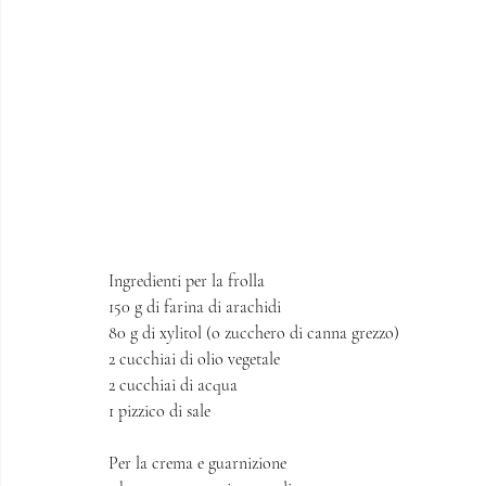
Ingredienti per la frolla 
150 g di farina di arachidi
80 g di xylitol (o zucchero di canna grezzo) 
2 cucchiai di olio vegetale 
2 cucchiai di acqua 
1 pizzico di sale
Per la crema e guarnizione