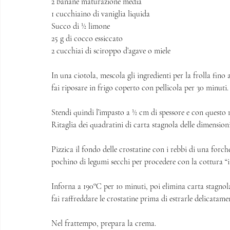
2 banane maturazione media
1 cucchiaino di vaniglia liquida
Succo di ½ limone
25 g di cocco essiccato 
2 cucchiai di sciroppo d’agave o miele 
In una ciotola, mescola gli ingredienti per la frolla fin
fai riposare in frigo coperto con pellicola per 30 minuti.
Stendi quindi l’impasto a ½ cm di spessore e con questo r
Ritaglia dei quadratini di carta stagnola delle dimensioni 
Pizzica il fondo delle crostatine con i rebbi di una forch
pochino di legumi secchi per procedere con la cottura “in
Inforna a 190°C per 10 minuti, poi elimina carta stagnola
fai raffreddare le crostatine prima di estrarle delicatame
Nel frattempo, prepara la crema. 