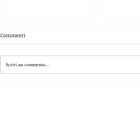
Commenti
Scrivi un commento...
Ciambelline soffici con
Crostata di
licoli e olio extra vergine
amaretti (s
d'oliva