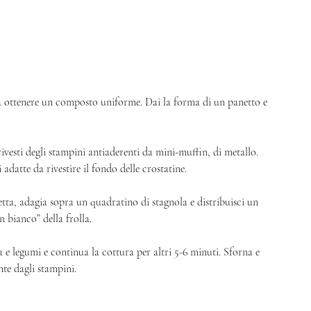
o a ottenere un composto uniforme. Dai la forma di un panetto e 
 
ivesti degli stampini antiaderenti da mini-muffin, di metallo. 
adatte da rivestire il fondo delle crostatine. 
etta, adagia sopra un quadratino di stagnola e distribuisci un 
 bianco” della frolla. 
 e legumi e continua la cottura per altri 5-6 minuti. Sforna e 
nte dagli stampini. 