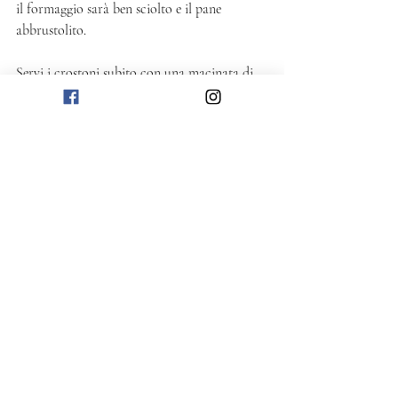
il formaggio sarà ben sciolto e il pane 
abbrustolito. 
Servi i crostoni subito con una macinata di 
pepe di mulinello, qualche granello di sale in 
fiocchi e una goccia di mosto cotto o aceto 
balsamico. 
Salato
Post recenti
Mostra tutti