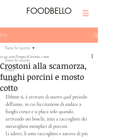
FOODBELLO
Post
Tutte le ricette
15 set 2020
Tempo di lettura: 1 min
Tutte le ricette
Crostoni alla scamorza,
Dolce
funghi porcini e mosto
Salato
cotto
Ebbene sì, è arrivato di nuovo quel periodo 
dell’anno, in cui l’eccitazione di andare a 
funghi cresce e si placa solo quando, 
arrivando nei boschi, inizi a raccogliere dei 
meravigliosi esemplari di porcini. 
Li adoro, li amo raccogliere e ancora di più 