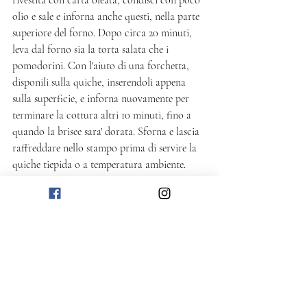
rivestita con carta oleata, condisci con poco 
olio e sale e inforna anche questi, nella parte 
superiore del forno. Dopo circa 20 minuti, 
leva dal forno sia la torta salata che i 
pomodorini. Con l'aiuto di una forchetta, 
disponili sulla quiche, inserendoli appena 
sulla superficie, e inforna nuovamente per 
terminare la cottura altri 10 minuti, fino a 
quando la brisee sara' dorata. Sforna e lascia 
raffreddare nello stampo prima di servire la 
quiche tiepida o a temperatura ambiente.
Salato
Post recenti
Mostra tutti