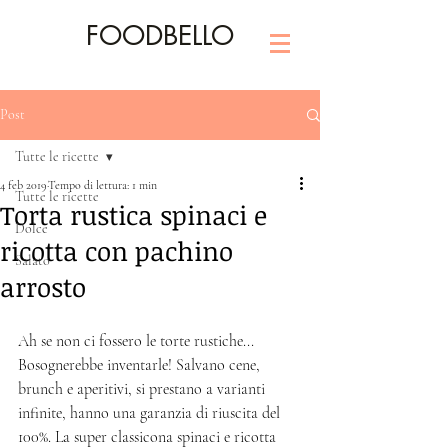
FOODBELLO
Post
Tutte le ricette
4 feb 2019
Tempo di lettura: 1 min
Tutte le ricette
Torta rustica spinaci e
Dolce
ricotta con pachino
Salato
arrosto
Ah se non ci fossero le torte rustiche... 
Bosognerebbe inventarle! Salvano cene, 
brunch e aperitivi, si prestano a varianti 
infinite, hanno una garanzia di riuscita del 
100%. La super classicona spinaci e ricotta 