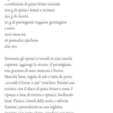
1 confezione di pasta brisee rotonda
500 g di spinaci lessati e strizzati
250 g di ricotta 
50 g di parmigiano reggiano grattugiato 
1 uovo 
noce moscata
18 pomodori pachino 
olio evo
Sminuzza gli spinaci e versali in una ciotola 
capiente, aggiungi la ricotta, il parmigiano, 
una grattata di noce moscata e l'uovo. 
Mescola bene, regola di sale e tieni da parte. 
Accendi il forno a 190* ventilato. Rivesti una 
tortiera con il disco di pasta brisee e versa il 
ripieno a base di ricotta e spinaci, livellando 
bene. Pizzica i bordi della torta e inforna. 
Sistema i pomodorini su una teglietta 