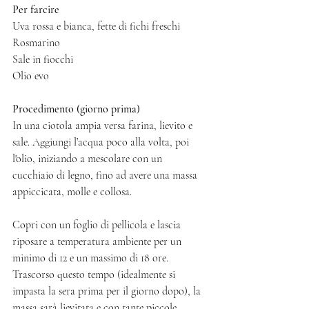
Per farcire
Uva rossa e bianca, fette di fichi freschi
Rosmarino
Sale in fiocchi
Olio evo
Procedimento (giorno prima)
In una ciotola ampia versa farina, lievito e 
sale. Aggiungi l’acqua poco alla volta, poi 
l'olio, iniziando a mescolare con un 
cucchiaio di legno, fino ad avere una massa 
appiccicata, molle e collosa. 
Copri con un foglio di pellicola e lascia 
riposare a temperatura ambiente per un 
minimo di 12 e un massimo di 18 ore. 
Trascorso questo tempo (idealmente si 
impasta la sera prima per il giorno dopo), la 
massa sarà lievitata e con tante piccole 