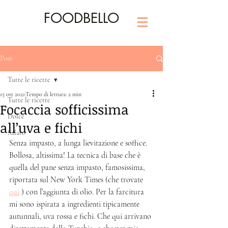
FOODBELLO
Post
Tutte le ricette
15 ott 2021
Tempo di lettura: 2 min
Tutte le ricette
Focaccia sofficissima
Dolce
all’uva e fichi
Salato
Senza impasto, a lunga lievitazione e soffice. 
Bollosa, altissima! La tecnica di base che è 
quella del pane senza impasto, famosissima, 
riportata sul New York Times (che trovate 
qui
 ) con l’aggiunta di olio. Per la farcitura 
mi sono ispirata a ingredienti tipicamente 
autunnali, uva rossa e fichi. Che qui arrivano 