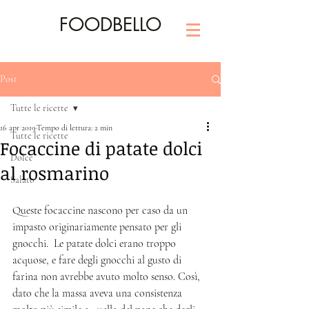
FOODBELLO
Post
Tutte le ricette
16 apr 2019
Tempo di lettura: 2 min
Tutte le ricette
Focaccine di patate dolci
Dolce
al rosmarino
Salato
Queste focaccine nascono per caso da un 
impasto originariamente pensato per gli 
gnocchi.  Le patate dolci erano troppo 
acquose, e fare degli gnocchi al gusto di 
farina non avrebbe avuto molto senso. Così, 
dato che la massa aveva una consistenza 