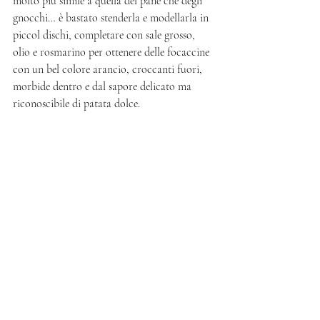
molto più simile a quella del pane che degli 
gnocchi… è bastato stenderla e modellarla in 
piccol dischi, completare con sale grosso, 
olio e rosmarino per ottenere delle focaccine 
con un bel colore arancio, croccanti fuori, 
morbide dentro e dal sapore delicato ma 
riconoscibile di patata dolce. 