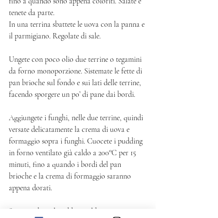
fino a quando sono appena coloriti. Salate e 
tenete da parte. 
In una terrina sbattete le uova con la panna e 
il parmigiano. Regolate di sale. 
Ungete con poco olio due terrine o tegamini 
da forno monoporzione. Sistemate le fette di 
pan brioche sul fondo e sui lati delle terrine, 
facendo sporgere un po’ di pane dai bordi. 
Aggiungete i funghi, nelle due terrine, quindi 
versate delicatamente la crema di uova e 
formaggio sopra i funghi. Cuocete i pudding 
in forno ventilato già caldo a 200°C per 15 
minuti, fino a quando i bordi del pan 
brioche e la crema di formaggio saranno 
appena dorati. 
Servite subito il pudding caldissimo, 