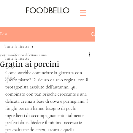
FOODBELLO
Post
Tutte le ricette
5 ott 2020
Tempo di lettura: 1 min
Tutte le ricette
Gratin ai porcini
Dolce
Come sarebbe cominciare la giornata con 
Salato
questo piatto? Di sicuro da re o regina, con il 
protagonista assoluto dell’autunno, qui 
combinato con pan brioche croccante e una 
delicata crema a base di uova e parmigiano. I 
funghi porcini hanno bisogno di pochi 
ingredienti di accompagnamento: talmente 
perfetti da richiedere il minimo necessario 
per esaltarne dolcezza, aroma e quella 