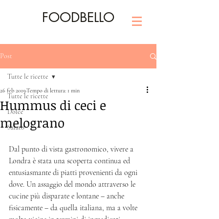
FOODBELLO
Post
Tutte le ricette
26 feb 2019
Tempo di lettura: 1 min
Tutte le ricette
Hummus di ceci e
Dolce
melograno
Salato
Dal punto di vista gastronomico, vivere a 
Londra è stata una scoperta continua ed 
entusiasmante di piatti provenienti da ogni 
dove. Un assaggio del mondo attraverso le 
cucine più disparate e lontane – anche 
fisicamente – da quella italiana, ma a volte 