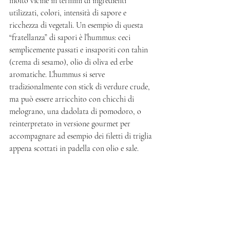
molto vicine in termini di ingredienti 
utilizzati, colori, intensità di sapore e 
ricchezza di vegetali. Un esempio di questa 
“fratellanza” di sapori è l’hummus: ceci 
semplicemente passati e insaporiti con tahin 
(crema di sesamo), olio di oliva ed erbe 
aromatiche. L’hummus si serve 
tradizionalmente con stick di verdure crude, 
ma può essere arricchito con chicchi di 
melograno, una dadolata di pomodoro, o 
reinterpretato in versione gourmet per 
accompagnare ad esempio dei filetti di triglia 
appena scottati in padella con olio e sale.