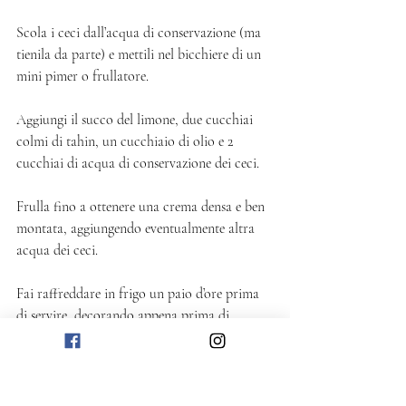
Scola i ceci dall’acqua di conservazione (ma 
tienila da parte) e mettili nel bicchiere di un 
mini pimer o frullatore. 
Aggiungi il succo del limone, due cucchiai 
colmi di tahin, un cucchiaio di olio e 2 
cucchiai di acqua di conservazione dei ceci. 
Frulla fino a ottenere una crema densa e ben 
montata, aggiungendo eventualmente altra 
acqua dei ceci. 
Fai raffreddare in frigo un paio d’ore prima 
di servire, decorando appena prima di 
portare in tavola con i chicchi di melograno, 
i semi di sesamo e altro olio di oliva.
Salato