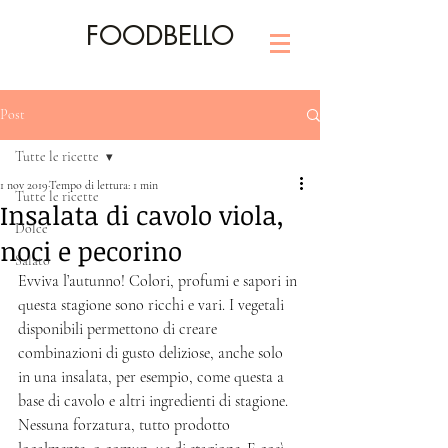
FOODBELLO
Post
Tutte le ricette
1 nov 2019
Tempo di lettura: 1 min
Tutte le ricette
Insalata di cavolo viola,
Dolce
noci e pecorino
Salato
Evviva l’autunno! Colori, profumi e sapori in 
questa stagione sono ricchi e vari. I vegetali 
disponibili permettono di creare 
combinazioni di gusto deliziose, anche solo 
in una insalata, per esempio, come questa a 
base di cavolo e altri ingredienti di stagione. 
Nessuna forzatura, tutto prodotto 