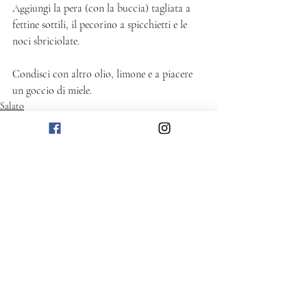
Aggiungi la pera (con la buccia) tagliata a 
fettine sottili, il pecorino a spicchietti e le 
noci sbriciolate. 
Condisci con altro olio, limone e a piacere 
un goccio di miele.
Salato
Post recenti
Mostra tutti