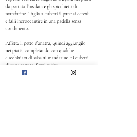
da portata l’insalata e gli spicchietti di 
mandarino. Taglia a cubetti il pane ai cereali 
e falli incroccantire in una padella senza 
condimento.
Affetta il petto d’anatra, quindi aggiungilo 
nei piatti, completando con qualche 
cucchiaiata di salsa al mandarino e i cubetti 
di pane tostato. Servi subito.
Questi tempi di cottura sono indicativi per 
ottenere un petto d'anatra ancora rosato al 
centro. Se preferisci una carne più cotta 
aumenta fino a 20 minuti la cottura in 
padella, e a 180°C la seconda cottura in 
forno di 10 minuti. 
Salato