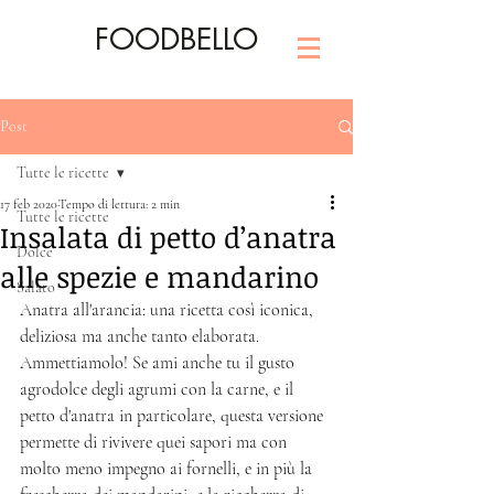
FOODBELLO
Post
Tutte le ricette
17 feb 2020
Tempo di lettura: 2 min
Tutte le ricette
Insalata di petto d’anatra
Dolce
alle spezie e mandarino
Salato
Anatra all'arancia: una ricetta così iconica, 
deliziosa ma anche tanto elaborata. 
Ammettiamolo! Se ami anche tu il gusto 
agrodolce degli agrumi con la carne, e il 
petto d'anatra in particolare, questa versione 
permette di rivivere quei sapori ma con 
molto meno impegno ai fornelli, e in più la 