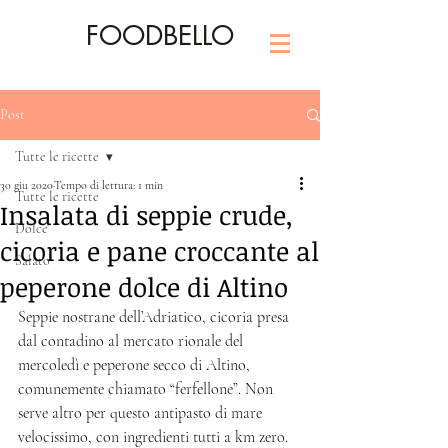
FOODBELLO
Post
Tutte le ricette
30 giu 2020
Tempo di lettura: 1 min
Tutte le ricette
Insalata di seppie crude,
Dolce
cicoria e pane croccante al
Salato
peperone dolce di Altino
Seppie nostrane dell’Adriatico, cicoria presa 
dal contadino al mercato rionale del 
mercoledì e peperone secco di Altino, 
comunemente chiamato “ferfellone”. Non 
serve altro per questo antipasto di mare 
velocissimo, con ingredienti tutti a km zero. 