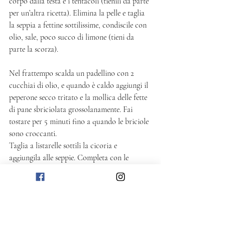
corpo dalla testa e i tentacoli (tienili da parte 
per un’altra ricetta). Elimina la pelle e taglia 
la seppia a fettine sottilissime, condiscile con 
olio, sale, poco succo di limone (tieni da 
parte la scorza).
Nel frattempo scalda un padellino con 2 
cucchiai di olio, e quando è caldo aggiungi il 
peperone secco tritato e la mollica delle fette 
di pane sbriciolata grossolanamente. Fai 
tostare per 5 minuti fino a quando le briciole 
sono croccanti. 
Taglia a listarelle sottili la cicoria e 
aggiungila alle seppie. Completa con le 
briciole di pane al peperone, una spolverata 
di scorza di limone e servi subito.
Salato