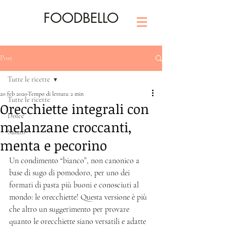
FOODBELLO
Post
Tutte le ricette
20 feb 2020
Tempo di lettura: 2 min
Tutte le ricette
Orecchiette integrali con
Dolce
melanzane croccanti,
Salato
menta e pecorino
Un condimento “bianco”, non canonico a 
base di sugo di pomodoro, per uno dei 
formati di pasta più buoni e conosciuti al 
mondo: le orecchiette! Questa versione è più 
che altro un suggerimento per provare 
quanto le orecchiette siano versatili e adatte 