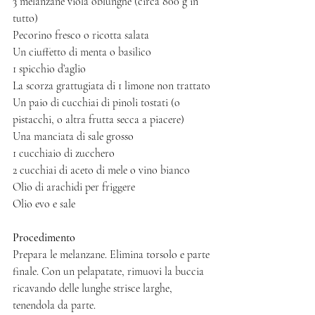
3 melanzane viola oblunghe (circa 800 g in 
tutto)
Pecorino fresco o ricotta salata
Un ciuffetto di menta o basilico
1 spicchio d’aglio
La scorza grattugiata di 1 limone non trattato
Un paio di cucchiai di pinoli tostati (o 
pistacchi, o altra frutta secca a piacere)
Una manciata di sale grosso
1 cucchiaio di zucchero
2 cucchiai di aceto di mele o vino bianco
Olio di arachidi per friggere
Olio evo e sale
Procedimento
Prepara le melanzane. Elimina torsolo e parte 
finale. Con un pelapatate, rimuovi la buccia 
ricavando delle lunghe strisce larghe, 
tenendola da parte. 