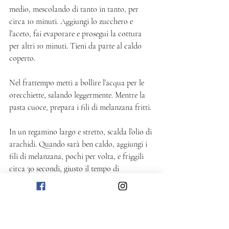
medio, mescolando di tanto in tanto, per 
circa 10 minuti. Aggiungi lo zucchero e 
l’aceto, fai evaporare e prosegui la cottura 
per altri 10 minuti. Tieni da parte al caldo 
coperto.
Nel frattempo metti a bollire l’acqua per le 
orecchiette, salando leggermente. Mentre la 
pasta cuoce, prepara i fili di melanzana fritti.
In un tegamino largo e stretto, scalda l’olio di 
arachidi. Quando sarà ben caldo, aggiungi i 
fili di melanzana, pochi per volta, e friggili 
circa 30 secondi, giusto il tempo di 
arricciarsi e cambiare colore. Scolali con una 
pinza su carta assorbente per eliminare 
l’unto, e aggiungi mano a mano un pizzico di 
sale.