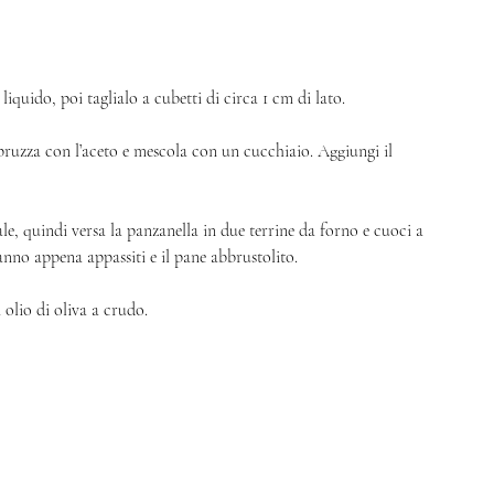
liquido, poi taglialo a cubetti di circa 1 cm di lato.
Spruzza con l’aceto e mescola con un cucchiaio. Aggiungi il 
ale, quindi versa la panzanella in due terrine da forno e cuoci a 
nno appena appassiti e il pane abbrustolito.
 olio di oliva a crudo.