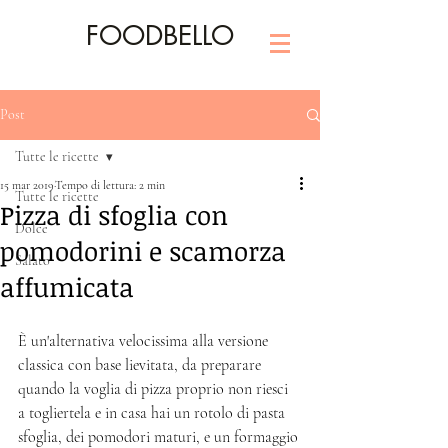
FOODBELLO
Post
Tutte le ricette
15 mar 2019
Tempo di lettura: 2 min
Tutte le ricette
Pizza di sfoglia con
Dolce
pomodorini e scamorza
Salato
affumicata
È un'alternativa velocissima alla versione 
classica con base lievitata, da preparare 
quando la voglia di pizza proprio non riesci 
a togliertela e in casa hai un rotolo di pasta 
sfoglia, dei pomodori maturi, e un formaggio 