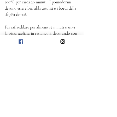
200°C per circa 20 minuti . I pomodorini 
devono essere ben abbrustoliti e i bordi della 
sfoglia dorati. 
Fai raffreddare per almeno 15 minuti e servi 
la pizza tagliata in rettangoli, decorando con 
le foglie di basilico.
La pizza di sfoglia è ancora più buona e 
croccante se la cuoci, la fai raffreddare 
completamente e la riscaldi in un secondo 
momento appena prima di servirla. 
Salato
Post recenti
Mostra tutti