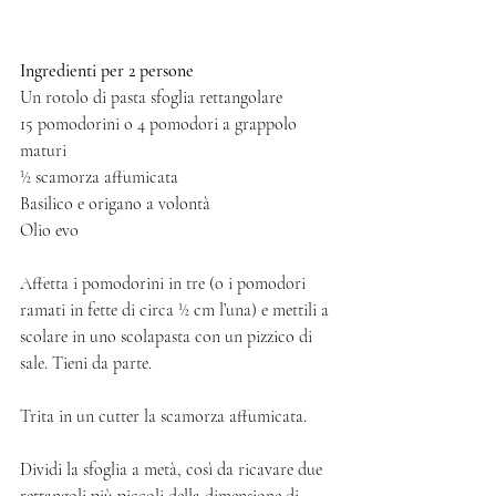
Ingredienti per 2 persone
Un rotolo di pasta sfoglia rettangolare 
15 pomodorini o 4 pomodori a grappolo 
maturi 
½ scamorza affumicata 
Basilico e origano a volontà 
Olio evo
Affetta i pomodorini in tre (o i pomodori 
ramati in fette di circa ½ cm l’una) e mettili a 
scolare in uno scolapasta con un pizzico di 
sale. Tieni da parte. 
Trita in un cutter la scamorza affumicata.
Dividi la sfoglia a metà, così da ricavare due 
rettangoli più piccoli della dimensione di 