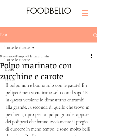
FOODBELLO
Post
Tutte le ricette
8 gen 2020
Tempo di lettura: 2 min
Tutte le ricette
Polpo marinato con
Dolce
zucchine e carote
Salato
Il polpo non è buono solo con le patate! E i 
polipetti non si cucinano solo con il sugo! E 
in questa versione lo dimostrano entrambi 
alla grande. A seconda di quello che trovo in 
pescheria, opto per un polpo grande, oppure 
dei polipetti che hanno ovviamente il pregio 
di cuocere in meno tempo, e sono molto belli 