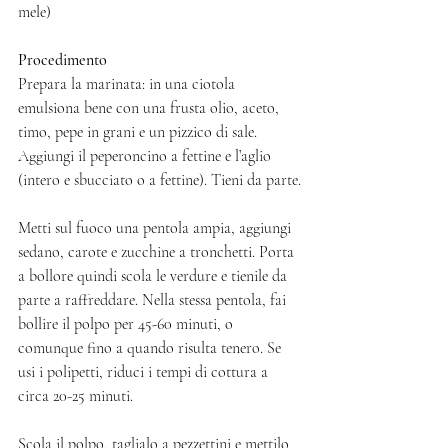
mele) 
Procedimento
Prepara la marinata: in una ciotola 
emulsiona bene con una frusta olio, aceto, 
timo, pepe in grani e un pizzico di sale. 
Aggiungi il peperoncino a fettine e l’aglio 
(intero e sbucciato o a fettine). Tieni da parte.
Metti sul fuoco una pentola ampia, aggiungi 
sedano, carote e zucchine a tronchetti. Porta 
a bollore quindi scola le verdure e tienile da 
parte a raffreddare. Nella stessa pentola, fai 
bollire il polpo per 45-60 minuti, o 
comunque fino a quando risulta tenero. Se 
usi i polipetti, riduci i tempi di cottura a 
circa 20-25 minuti. 
Scola il polpo, taglialo a pezzettini e mettilo 