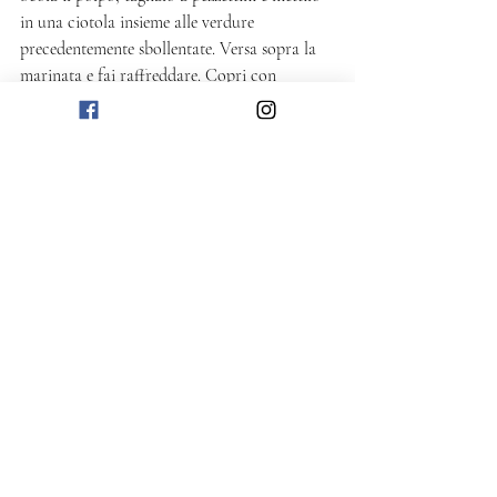
in una ciotola insieme alle verdure 
precedentemente sbollentate. Versa sopra la 
marinata e fai raffreddare. Copri con 
alluminio o pellicola e fai marinare in 
frigorifero per almeno 6 ore. 
Completa con qualche fogliolina spezzettata 
di menta prima di servire. 
Salato
Post recenti
Mostra tutti