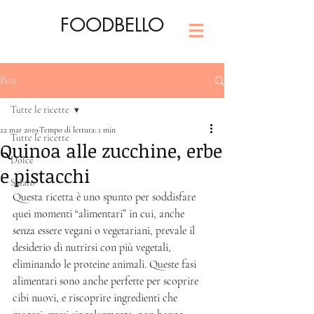
FOODBELLO
Post
Tutte le ricette
22 mar 2019
Tempo di lettura: 1 min
Tutte le ricette
Quinoa alle zucchine, erbe
Dolce
e pistacchi
Salato
Questa ricetta è uno spunto per soddisfare 
quei momenti “alimentari” in cui, anche 
senza essere vegani o vegetariani, prevale il 
desiderio di nutrirsi con più vegetali, 
eliminando le proteine animali. Queste fasi 
alimentari sono anche perfette per scoprire 
cibi nuovi, e riscoprire ingredienti che 