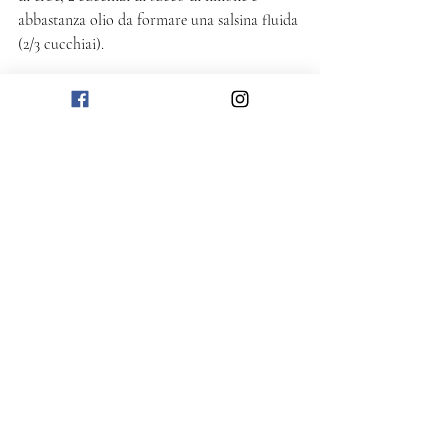
abbastanza olio da formare una salsina fluida 
(2/3 cucchiai). 
Insaporisci la quinoa con la salsina alle erbe e 
aggiungi le zucchine a cubetti. Mescola e 
servi nei piatti completando a piacere con 
qualche pistacchio, noci tritate e qualche 
fogliolina di menta. 
Salato
Post recenti
Mostra tutti