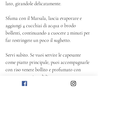
lato, girandole delicatamente. 
Sfuma con il Marsala, lascia evaporare e 
aggiungi 4 cucchiai di acqua o brodo 
bollenti, continuando a cuocere 2 minuti per 
far restringere un poco il sughetto. 
Servi subito. Se vuoi servire le capesante 
come piatto principale, puoi accompagnarle 
con riso venere bollito e profumato con 
scorza grattugiata di limone. 
Salato
Post recenti
Mostra tutti