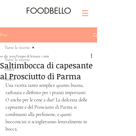
FOODBELLO
Post
Tutte le ricette
10 dic 2019
Tempo di lettura: 1 min
Tutte le ricette
Saltimbocca di capesante
Dolce
al Prosciutto di Parma
Salato
Una ricetta tanto semplice quanto buona, 
raffinata e d'effetto per i pranzi importanti. 
O anche per le cene a due! La dolcezza delle 
capesante e del Prosciutto di Parma si 
combinano alla perfezione, e questi 
bocconcini si scioglieranno letteralmente in 
bocca. 