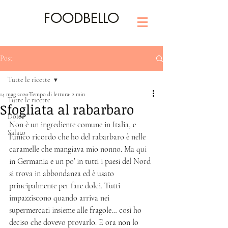
FOODBELLO
Post
Tutte le ricette
14 mag 2020
Tempo di lettura: 2 min
Tutte le ricette
Sfogliata al rabarbaro
Dolce
Non è un ingrediente comune in Italia, e 
Salato
l’unico ricordo che ho del rabarbaro è nelle 
caramelle che mangiava mio nonno. Ma qui 
in Germania e un po’ in tutti i paesi del Nord 
si trova in abbondanza ed è usato 
principalmente per fare dolci. Tutti 
impazziscono quando arriva nei 
supermercati insieme alle fragole… così ho 
deciso che dovevo provarlo. E ora non lo 