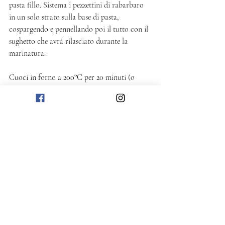
pasta fillo. Sistema i pezzettini di rabarbaro 
in un solo strato sulla base di pasta, 
cospargendo e pennellando poi il tutto con il 
sughetto che avrà rilasciato durante la 
marinatura. 
Cuoci in forno a 200°C per 20 minuti (o 
secondo le istruzioni riportate sulla 
confezione della pasta fillo), fino a quando la 
superficie della pasta sarà dorata e croccante. 
Servi la sfogliata tiepida accompagnando a 
piacere con gelato alla vaniglia o yogurt 
greco. 
Dolce