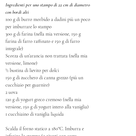
Ingredienti per uno stampo di 22 cm di diametro 
con bordi alti
100 g di burro morbido a dadini più un poco 
per imburrare lo stampo
300 g di farina (nella mia versione, 150 g 
farina di farro raffinato e 150 g di farro 
integrale)
Scorza di un’arancia non trattata (nella mia 
versione, limone)
½ bustina di lievito per dolci
150 g di zucchero di canna grezzo (più un 
cucchiaio per guarnire)
2 uova
120 g di yogurt greco cremoso (nella mia 
versione, 150 g di yogurt intero alla vaniglia)
1 cucchiaino di vaniglia liquida
Scalda il forno statico a 180°C. Imburra e 
infarina lo stampo (o rivesti con carta 