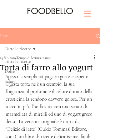
FOODBELLO
Post
Tutte le ricette
14 feb 2019
Tempo di lettura: 2 min
Tutte le ricette
Torta di farro allo yogurt
Dolce
Spesso la semplicità paga in gusto e aspetto. 
Salato
Questa torta ne è un esempio: la sua 
fragranza, il profumo e il colore dorato della 
crosticina la rendono davvero golosa. Per un 
tocco in più, l’ho farcita con uno strato di 
marmellata di mirtilli ed uno di yogurt greco 
denso. La versione originale è tratta da 
“Delizie di latte” (Guido Tommasi Editore, 
2004), un libro di ricette delicatissime, facili 