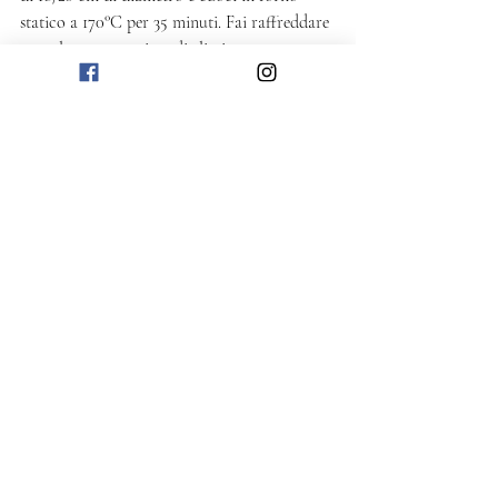
statico a 170°C per 35 minuti. Fai raffreddare 
completamente prima di eliminare stampo e 
carta. 
Servi a piacere accompagnando con gelato 
alla vaniglia e fragole a pezzetti.
Dolce
Post recenti
Mostra tutti