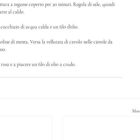
ttura a tegame coperto per 20 minuti. Regola di sale, quindi 
rte al caldo. 
cucchiaio di acqua calda e un filo d’olio. 
oline di menta. Versa la vellutata di cavolo nelle ciotole da 
no. 
osa e a piacere un filo di olio a crudo. 
Most