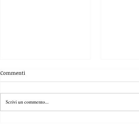
Commenti
Scrivi un commento...
Vellutata di funghi –
Cetrioli, uo
cremosa e completamente
la salsa ver
vegetale
non potrai 