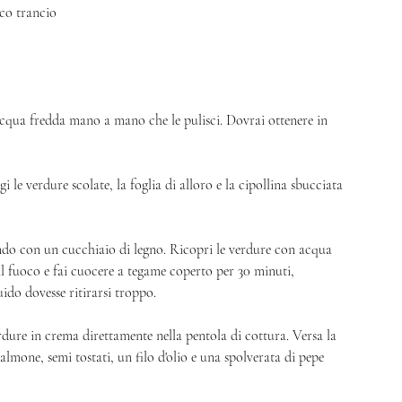
ico trancio
 acqua fredda mano a mano che le pulisci. Dovrai ottenere in 
 le verdure scolate, la foglia di alloro e la cipollina sbucciata 
rando con un cucchiaio di legno. Ricopri le verdure con acqua 
il fuoco e fai cuocere a tegame coperto per 30 minuti, 
ido dovesse ritirarsi troppo. 
rdure in crema direttamente nella pentola di cottura. Versa la 
almone, semi tostati, un filo d'olio e una spolverata di pepe 