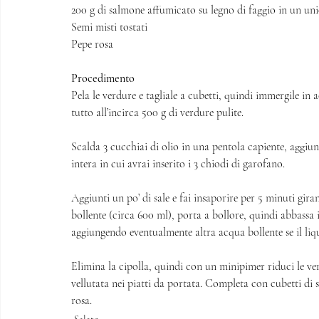
200 g di salmone affumicato su legno di faggio in un un
Semi misti tostati 
Pepe rosa 
Procedimento
Pela le verdure e tagliale a cubetti, quindi immergile in
tutto all’incirca 500 g di verdure pulite.
Scalda 3 cucchiai di olio in una pentola capiente, aggiungi
intera in cui avrai inserito i 3 chiodi di garofano. 
Aggiunti un po’ di sale e fai insaporire per 5 minuti gi
bollente (circa 600 ml), porta a bollore, quindi abbassa 
aggiungendo eventualmente altra acqua bollente se il liqu
Elimina la cipolla, quindi con un minipimer riduci le ve
vellutata nei piatti da portata. Completa con cubetti di s
rosa. 