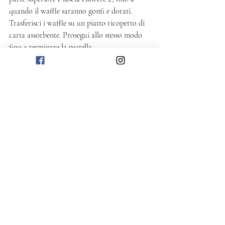
quando il waffle saranno gonfi e dorati. 
Trasferisci i waffle su un piatto ricoperto di 
carta assorbente. Prosegui allo stesso modo 
fino a terminare la pastella. 
Servi i waffle ancora tiepidi accompagnando 
con frutta a piacere e sciroppo d’acero. 
Puoi conservarli in frigorifero per un paio di 
giorni e scaldarli nel forno prima di servirli. 
Post recenti
Mostra tutti