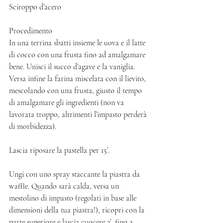
Sciroppo d’acero
Procedimento
In una terrina sbatti insieme le uova e il latte 
di cocco con una frusta fino ad amalgamare 
bene. Unisci il succo d’agave e la vaniglia. 
Versa infine la farina miscelata con il lievito, 
mescolando con una frusta, giusto il tempo 
di amalgamare gli ingredienti (non va 
lavorata troppo, altrimenti l’impasto perderà 
di morbidezza). 
Lascia riposare la pastella per 15’. 
Ungi con uno spray staccante la piastra da 
waffle. Quando sarà calda, versa un 
mestolino di impasto (regolati in base alle 
dimensioni della tua piastra!), ricopri con la 
parte superiore e lascia cuocere 2’, fino a 