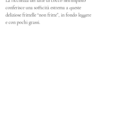
La ricchezza del latte di cocco nell’impasto 
conferisce una sofficità estrema a queste 
deliziose frittelle “non fritte”, in fondo leggere 
e con pochi grassi. 