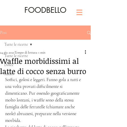
FOODBELLO
Post
Tutte le ricette
24 giu 2021
Tempo di lettura: 1 min
Tutte le ricette
Waffle morbidissimi al
Dolce
latte di cocco senza burro
Salato
Soffici, golosi e leggeri. Fanno gola a tutti e 
una volta provati difficilmente si 
dimenticano. Pur essendo geograficamente 
molto lontani, i waffle sono della stessa 
famiglia delle ferratelle (chiamate anche 
neole) abruzzesi, preparate nella versione 
morbida. 