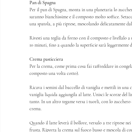
Pan di Spagna
Per il pan di Spagna, monta in una planetaria lo zuccher
saranno bianchissime e il composto molto soffice. Setacci
una spatola, a più riprese, mescolando delicatamente dal b
Rivesti una teglia da forno con il composto e livellalo a
10 minuti, fino a quando la superficie sarà leggermente d
Crema pasticciera
Per la crema, come prima cosa fai raffreddare in congela
composto una volta cotto). 
Ricava i semini dal baccello di vaniglia e mettili in una cas
vaniglia liquida aggiungila al latte. Unisci le scorze del
tanto. In un altro tegame versa i tuorli, con lo zucchero
crema. 
Quando il latte leverà il bollore, versalo a tre riprese n
frusta. Riporta la crema sul fuoco basso e mescola di co