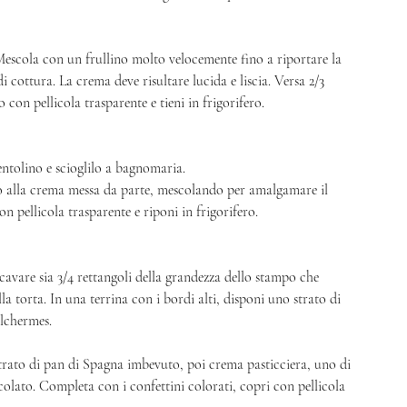
 Mescola con un frullino molto velocemente fino a riportare la 
 cottura. La crema deve risultare lucida e liscia. Versa 2/3 
 con pellicola trasparente e tieni in frigorifero. 
entolino e scioglilo a bagnomaria. 
lo alla crema messa da parte, mescolando per amalgamare il 
n pellicola trasparente e riponi in frigorifero. 
icavare sia 3/4 rettangoli della grandezza dello stampo che 
lla torta. In una terrina con i bordi alti, disponi uno strato di 
lchermes. 
trato di pan di Spagna imbevuto, poi crema pasticciera, uno di 
olato. Completa con i confettini colorati, copri con pellicola 