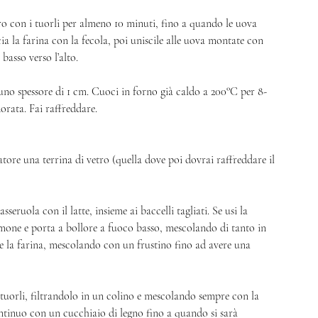
o con i tuorli per almeno 10 minuti, fino a quando le uova 
a la farina con la fecola, poi uniscile alle uova montate con 
asso verso l’alto. 
 uno spessore di 1 cm. Cuoci in forno già caldo a 200°C per 8-
orata. Fai raffreddare. 
tore una terrina di vetro (quella dove poi dovrai raffreddare il 
seruola con il latte, insieme ai baccelli tagliati. Se usi la 
 limone e porta a bollore a fuoco basso, mescolando di tanto in 
 e la farina, mescolando con un frustino fino ad avere una 
ei tuorli, filtrandolo in un colino e mescolando sempre con la 
ntinuo con un cucchiaio di legno fino a quando si sarà 