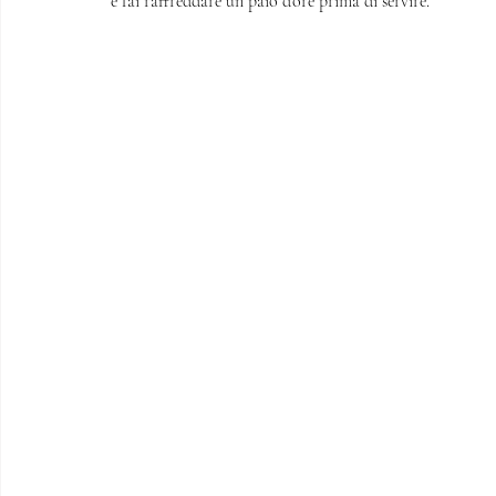
e fai raffreddare un paio d’ore prima di servire. 