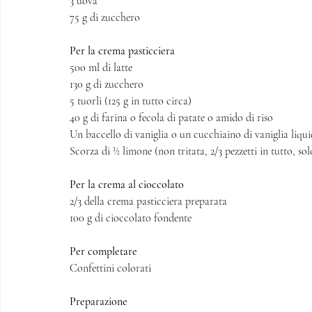
3 uova
75 g di zucchero 
Per la crema pasticciera
500 ml di latte 
130 g di zucchero
5 tuorli (125 g in tutto circa) 
40 g di farina o fecola di patate o amido di riso
Un baccello di vaniglia o un cucchiaino di vaniglia liqu
Scorza di ½ limone (non tritata, 2/3 pezzetti in tutto, solo
Per la crema al cioccolato
2/3 della crema pasticciera preparata
100 g di cioccolato fondente
Per completare
Confettini colorati
Preparazione 