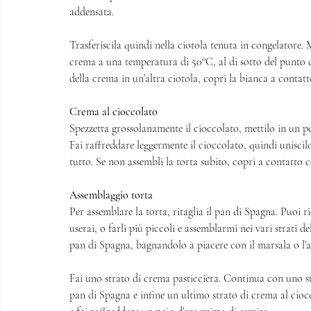
addensata. 
Trasferiscila quindi nella ciotola tenuta in congelatore.
crema a una temperatura di 50°C, al di sotto del punto di
della crema in un’altra ciotola, copri la bianca a contatto
Crema al cioccolato
Spezzetta grossolanamente il cioccolato, mettilo in un p
Fai raffreddare leggermente il cioccolato, quindi unisci
tutto. Se non assembli la torta subito, copri a contatto co
Assemblaggio torta
Per assemblare la torta, ritaglia il pan di Spagna. Puoi r
userai, o farli più piccoli e assemblarmi nei vari strati de
pan di Spagna, bagnandolo a piacere con il marsala o l’a
Fai uno strato di crema pasticciera. Continua con uno s
pan di Spagna e infine un ultimo strato di crema al ciocc