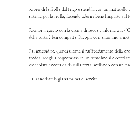
Riprendi la frolla dal frigo e stendila con un matterello
sistema poi la frolla, facendo aderire bene l’impasto sul 
Riempi il guscio con la crema di zucca e inforna a 175°C 
della torta è ben compatta. Ricopri con alluminio a metà 
Fai intiepidire, quindi ultima il raffreddamento della c
fredda, scogli a bagnomaria in un pentolino il cioccolato 
cioccolata ancora calda sulla torta livellando con un cu
Fai rassodare la glassa prima di servire. 