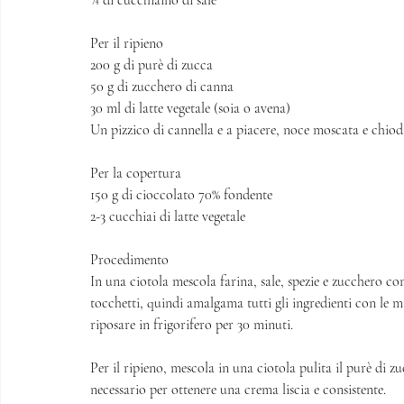
¼ di cucchiaino di sale
Per il ripieno
200 g di purè di zucca 
50 g di zucchero di canna
30 ml di latte vegetale (soia o avena)
Un pizzico di cannella e a piacere, noce moscata e chiod
Per la copertura
150 g di cioccolato 70% fondente
2-3 cucchiai di latte vegetale 
Procedimento
In una ciotola mescola farina, sale, spezie e zucchero con
tocchetti, quindi amalgama tutti gli ingredienti con le m
riposare in frigorifero per 30 minuti. 
Per il ripieno, mescola in una ciotola pulita il purè di z
necessario per ottenere una crema liscia e consistente. 